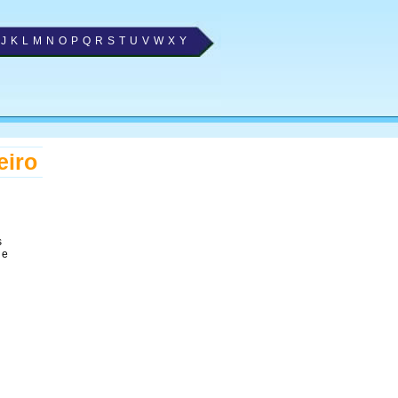
J
K
L
M
N
O
P
Q
R
S
T
U
V
W
X
Y
eiro
s
e