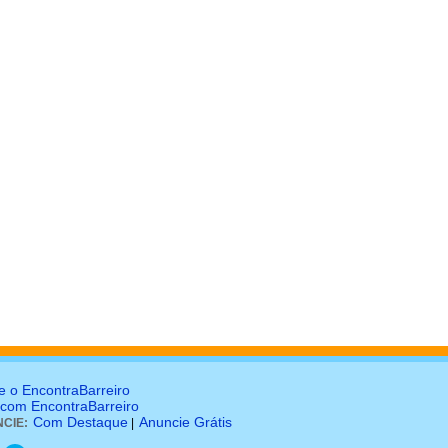
e o EncontraBarreiro
 com EncontraBarreiro
Com Destaque
Anuncie Grátis
CIE:
|