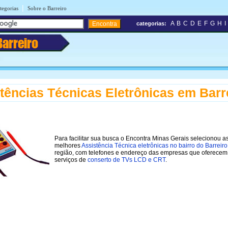
|
tegorias
Sobre o Barreiro
A
B
C
D
E
F
G
H
I
categorias:
Barreiro
tências Técnicas Eletrônicas em Barr
Para facilitar sua busca o Encontra Minas Gerais selecionou a
melhores
Assistência Técnica eletrônicas no bairro do Barreiro
região, com telefones e endereço das empresas que oferecem
serviços de
conserto de TVs LCD e CRT
.