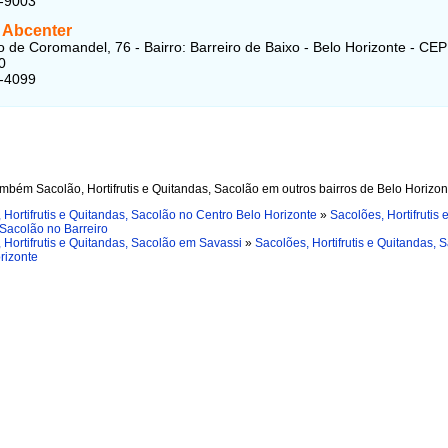
5-9003
 Abcenter
 de Coromandel, 76 - Bairro: Barreiro de Baixo - Belo Horizonte - CEP
0
4-4099
mbém Sacolão, Hortifrutis e Quitandas, Sacolão em outros bairros de Belo Horizon
 Hortifrutis e Quitandas, Sacolão no Centro Belo Horizonte
»
Sacolões, Hortifrutis 
Sacolão no Barreiro
 Hortifrutis e Quitandas, Sacolão em Savassi
»
Sacolões, Hortifrutis e Quitandas, 
rizonte