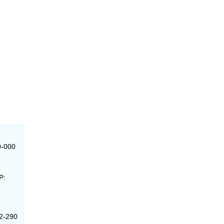
0-000
P:
62-290