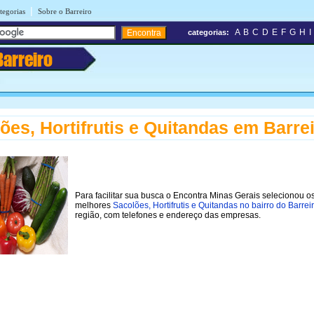
|
tegorias
Sobre o Barreiro
A
B
C
D
E
F
G
H
I
categorias:
Barreiro
ões, Hortifrutis e Quitandas em Barre
Para facilitar sua busca o Encontra Minas Gerais selecionou o
melhores
Sacolões, Hortifrutis e Quitandas no bairro do Barrei
região, com telefones e endereço das empresas.