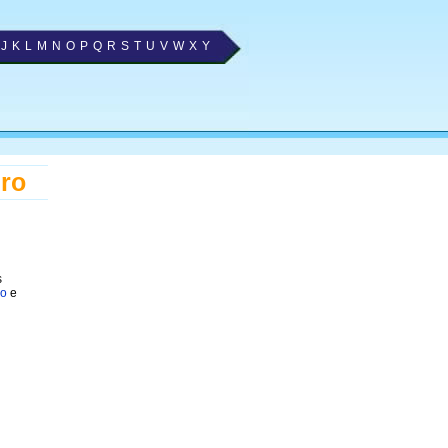
J
K
L
M
N
O
P
Q
R
S
T
U
V
W
X
Y
iro
s
ro
e