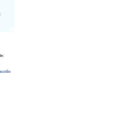
:
te:
e
Sacolão