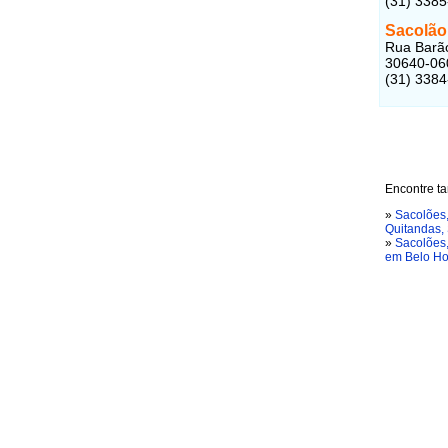
(31) 338
Sacolão
Rua Barão
30640-06
(31) 338
Encontre ta
»
Sacolões,
Quitandas, 
»
Sacolões,
em Belo Ho