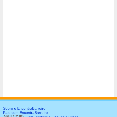
Sobre o EncontraBarreiro
Fale com EncontraBarreiro
ANUNCIE:
|